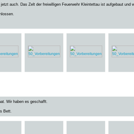
etzt auch. Das Zelt der freiwilligen Feuerwehr Kleintettau ist aufgebaut und w
hlossen.
at. Wir haben es geschafft.
ns Bett.