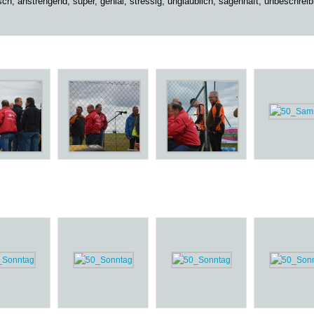
ch, anstrengend, super, genial, stressig, unglaublich, sagenhaft, unbeschreib