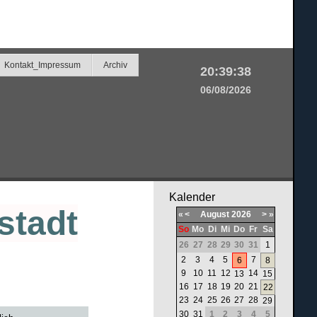
Kontakt_Impressum
Archiv
20:39:39
06/08/2026
Kalender
stadt
«
<
August
2026
>
»
So
Mo
Di
Mi
Do
Fr
Sa
26
27
28
29
30
31
1
2
3
4
5
7
6
8
9
10
11
12
14
13
15
16
17
18
19
20
21
22
23
24
25
26
27
28
29
30
31
1
2
3
4
5