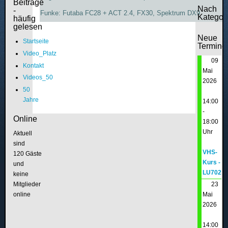
Beiträge
Nach
-
Funke: Futaba FC28 + ACT 2.4, FX30, Spektrum DX9
Kategor
häufig
gelesen
Neue
Startseite
Termine
Video_Platz
09
Kontakt
Mai
Videos_50
2026
50
Jahre
14:00
-
Online
18:00
Uhr
Aktuell
sind
VHS-
120 Gäste
Kurs -
und
LU702
keine
Mitglieder
23
online
Mai
2026
14:00