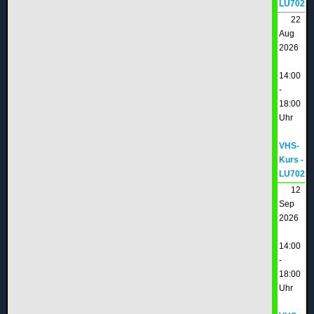
LU702
22
Aug
2026
14:00
-
18:00
Uhr
VHS-
Kurs -
LU702
12
Sep
2026
14:00
-
18:00
Uhr