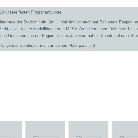
2010 unsere festen Programmpunkte.
 Markttage der Stadt mit ein. Am 1. Mai sind wir auch auf Schusters Rappen 
arktplatz. Unsere Modellflieger vom MFSV Windheim unterstützten wir bei ihr
schen Genüssen aus der Region. Dieses Jahr war mal ein Spanferkel dran. Mott
 lange das Senderpult noch an seinen Platz passt ,-))