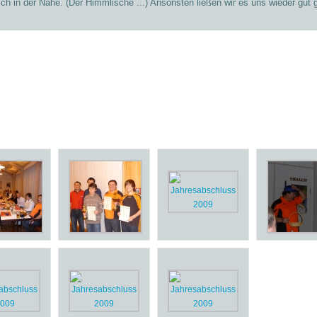
ch in der Nähe. (Der Himmlische ...) Ansonsten ließen wir es uns wieder gut g