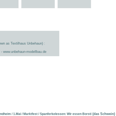
own as Textilhaus Unbehaun) :
t - www.unbehaun-modellbau.de
(das Schwein)
dheim / 1.Mai / Marktfest / Spanferkelessen: Wir essen Borsti