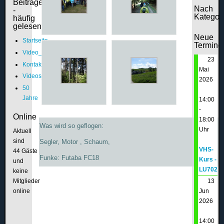
Beiträge
Nach
-
Kategor
häufig
gelesen
Neue
Startseite
Termine
Video_Platz
23
Kontakt
Mai
Videos_50
2026
50
Jahre
14:00
-
Online
18:00
Was wird so geflogen:
Uhr
Aktuell
sind
Segler, Motor , Schaum,
VHS-
44 Gäste
Funke: Futaba FC18
Kurs -
und
LU702
keine
Mitglieder
13
online
Jun
2026
14:00