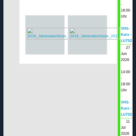
-
18:00
Uhr
VHS-
Kurs -
LU702
27
Jun
2026
14:00
-
18:00
Uhr
VHS-
Kurs -
LU702
11
Jul
2026