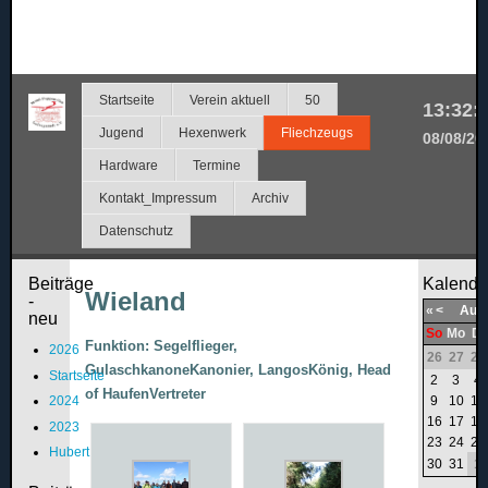
Startseite
Verein aktuell
50
13:32:
Jugend
Hexenwerk
Fliechzeugs
08/08/20
Hardware
Termine
Kontakt_Impressum
Archiv
Datenschutz
Beiträge
Kalende
Wieland
-
«
<
Aug
neu
So
Mo
Di
Funktion: Segelflieger,
2026
26
27
28
GulaschkanoneKanonier, LangosKönig, Head
Startseite
2
3
4
of HaufenVertreter
9
10
11
2024
16
17
18
2023
23
24
25
Hubert
30
31
1