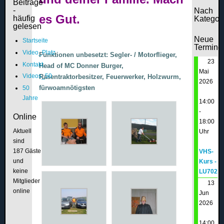
Beiträge
-
Nach
es Gut.
häufig
Kategor
gelesen
Neue
Startseite
Termine
Video_Platz
Funktionen unbesetzt: Segler- / Motorflieger,
23
Kontakt
Head of MC Donner Burger,
Mai
Videos_50
Rasentraktorbesitzer, Feuerwerker,
Holzwurm,
2026
fürwoamnötigsten
50
Jahre
14:00
-
Online
18:00
Aktuell
Uhr
sind
187 Gäste
VHS-
und
Kurs -
keine
LU702
Mitglieder
13
online
Jun
2026
14:00