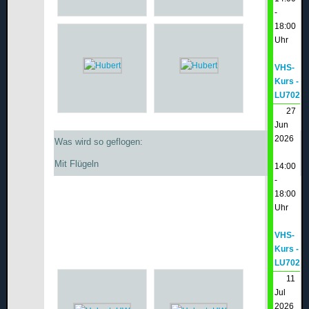
-
18:00
Uhr
VHS-
Kurs -
LU702
27
Jun
2026
Was wird so geflogen:
Mit Flügeln
14:00
-
18:00
Uhr
VHS-
Kurs -
LU702
11
Jul
2026