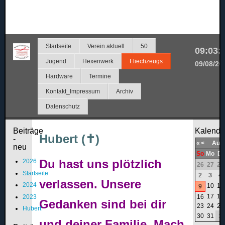
Startseite
Verein aktuell
50
09:03:
Jugend
Hexenwerk
Fliechzeugs
09/08/20
Hardware
Termine
Kontakt_Impressum
Archiv
Datenschutz
Beiträge
Kalende
Hubert (✝)
-
«
<
Aug
neu
So
Mo
Di
Du hast uns plötzlich
2026
26
27
28
Startseite
2
3
4
verlassen. Unsere
2024
10
11
9
17
18
2023
16
Gedanken sind bei dir
23
24
25
Hubert
30
31
1
und deiner Familie. Mach