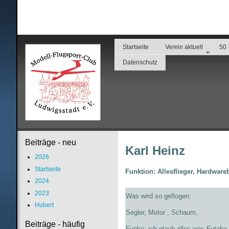
Startseite
Verein aktuell
50
Datenschutz
Beiträge - neu
Karl Heinz
2026
Startseite
Funktion: Allesflieger, Hardware
2024
2023
Was wird so geflogen:
Hubert
Segler, Motor , Schaum,
Beiträge - häufig
Funke: ich glaub alles was Futab