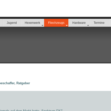
Jugend
Hexenwerk
Fliechzeugs
Hardware
Termine
beschaffer, Ratgeber
a jemals auf dem Markt hatte, Spektrum DX7